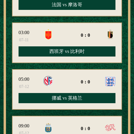
法国 vs 摩洛哥
03:00
0:0
07-11
西班牙 vs 比利时
05:00
0:0
07-12
挪威 vs 英格兰
09:00
0:0
07-12