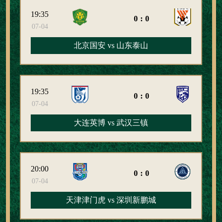
19:35
0:0
07-04
北京国安 vs 山东泰山
19:35
0:0
07-04
大连英博 vs 武汉三镇
20:00
0:0
07-04
天津津门虎 vs 深圳新鹏城