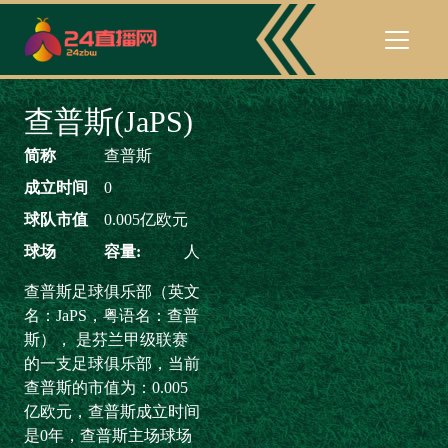
查普斯(JaPS)
简称
查普斯
成立时间
0
球队市值
0.005亿欧元
球场
容量:
人
查普斯足球俱乐部（英文
名：JaPS，粤语名：查普
斯）， 是芬兰甲级联赛
的一支足球俱乐部，当前
查普斯的市值为：0.005
亿欧元，查普斯成立时间
是0年，查普斯主场球场