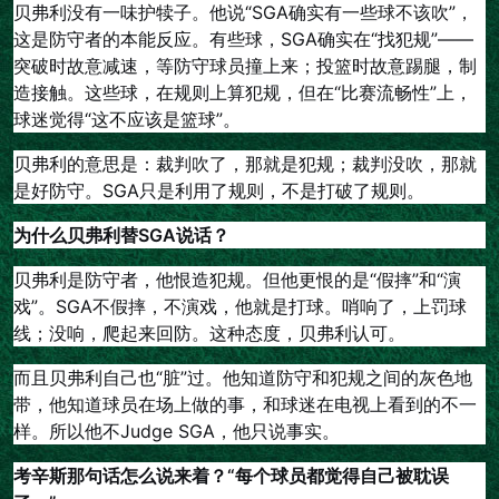
贝弗利没有一味护犊子。他说“SGA确实有一些球不该吹”，
这是防守者的本能反应。有些球，SGA确实在“找犯规”——
突破时故意减速，等防守球员撞上来；投篮时故意踢腿，制
造接触。这些球，在规则上算犯规，但在“比赛流畅性”上，
球迷觉得“这不应该是篮球”。
贝弗利的意思是：裁判吹了，那就是犯规；裁判没吹，那就
是好防守。SGA只是利用了规则，不是打破了规则。
为什么贝弗利替SGA说话？
贝弗利是防守者，他恨造犯规。但他更恨的是“假摔”和“演
戏”。SGA不假摔，不演戏，他就是打球。哨响了，上罚球
线；没响，爬起来回防。这种态度，贝弗利认可。
而且贝弗利自己也“脏”过。他知道防守和犯规之间的灰色地
带，他知道球员在场上做的事，和球迷在电视上看到的不一
样。所以他不Judge SGA，他只说事实。
考辛斯那句话怎么说来着？“每个球员都觉得自己被耽误