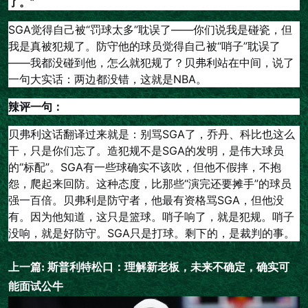
了。”
SGA觉得自己被“罚球太多”耽误了——你们说我是碰瓷，但
我是真被犯规了。防守他的球员觉得自己被“哨子”耽误了
——我都没碰到他，怎么就犯规了？贝弗利站在中间，说了
一句大实话：两边都没错，这就是NBA。
辣评一句：
贝弗利这话翻译过来就是：别骂SGA了，乔丹、科比也这么
干，只是你们忘了。造犯规不是SGA的发明，是伟大球员
的“标配”。SGA有一些球确实不该吹，但他不假摔，不抱
怨，爬起来回防。这种态度，比那些“演完还要摊手”的球员
强一百倍。贝弗利是防守者，他最有资格骂SGA，但他没
有。因为他知道，这只是篮球。哨子响了，就是犯规。哨子
没响，就是好防守。SGA只是打球。剩下的，是裁判的事。
上一篇:
斯普利特松口：理解新老板，未来不确定，确实可
能面试公牛