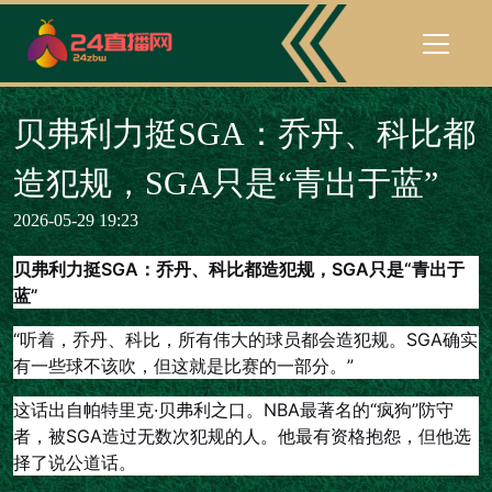
贝弗利力挺SGA：乔丹、科比都
造犯规，SGA只是“青出于蓝”
2026-05-29 19:23
贝弗利力挺SGA：乔丹、科比都造犯规，SGA只是“青出于
蓝”
“听着，乔丹、科比，所有伟大的球员都会造犯规。SGA确实
有一些球不该吹，但这就是比赛的一部分。”
这话出自帕特里克·贝弗利之口。NBA最著名的“疯狗”防守
者，被SGA造过无数次犯规的人。他最有资格抱怨，但他选
择了说公道话。