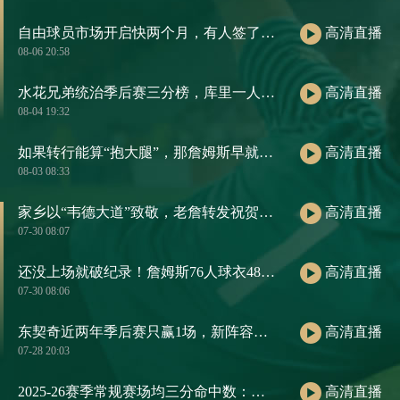
自由球员市场开启快两个月，有人签了肥约，有人还在等电话。
高清直播
08-06 20:58
水花兄弟统治季后赛三分榜，库里一人包揽前五
高清直播
08-04 19:32
如果转行能算“抱大腿”，那詹姆斯早就是职场楷模了
高清直播
08-03 08:33
家乡以“韦德大道”致敬，老詹转发祝贺：恭喜我的兄弟！
高清直播
07-30 08:07
还没上场就破纪录！詹姆斯76人球衣48小时销量，把大谷翔平都压过去了
高清直播
07-30 08:06
东契奇近两年季后赛只赢1场，新阵容若再翻车，责任得他来扛
高清直播
07-28 20:03
2025-26赛季常规赛场均三分命中数：库里断层第一
高清直播