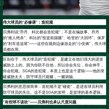
伟大球员的“必修课”：造犯规
贝弗利说“乔丹、科比都会造犯规”，不是在编故事。乔丹
的“推人绝杀”、科比的“投篮前踢腿”、哈登的“大回环”、保罗
的“刹车造追尾”——这些在规则边缘游走的“小伎俩”，伟大球
员都在用。
区别在于，伟大球员的“造犯规”，是建立在他们强大的进攻
威胁之上的。因为你防不住他，所以你会失位，你会伸手，
你会犯规。SGA的造犯规，本质上也是这个逻辑——他的突
破威胁太大，防守球员只能赌，一赌就输。
贝弗利的意思很简单：造犯规不是“碰瓷”，是进攻球员利用
防守球员的失位。这不是SGA的发明，是篮球的基本逻辑。
“有些球不该吹”——贝弗利也承认尺度问题