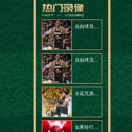
自由球员市场开启快两个月，有人签了肥约，有人还在等电话。
自由球员市场开启快两个月，有人签了肥约，有人还在等电话。
水花兄弟统治季后赛三分榜，库里一人包揽前五
如果转行能算“抱大腿”，那詹姆斯早就是职场楷模了