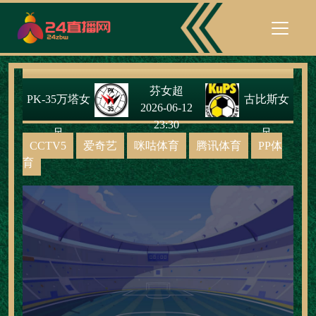
芬女超
PK-35万塔女
古比斯女
2026-06-12
23:30
足
足
CCTV5
爱奇艺
咪咕体育
腾讯体育
PP体
育