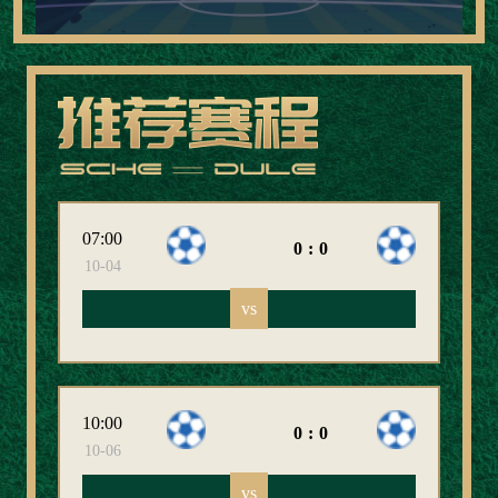
07:00
0:0
10-04
vs
10:00
0:0
10-06
vs