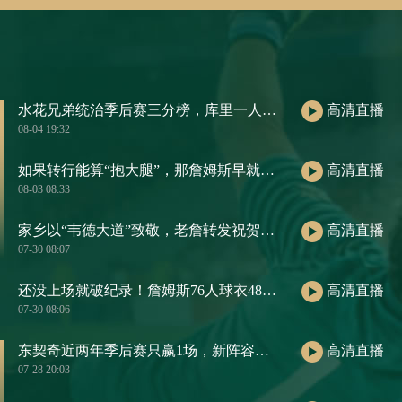
水花兄弟统治季后赛三分榜，库里一人包揽前五
高清直播
08-04 19:32
如果转行能算“抱大腿”，那詹姆斯早就是职场楷模了
高清直播
08-03 08:33
家乡以“韦德大道”致敬，老詹转发祝贺：恭喜我的兄弟！
高清直播
07-30 08:07
还没上场就破纪录！詹姆斯76人球衣48小时销量，把大谷翔平都压过去了
高清直播
07-30 08:06
东契奇近两年季后赛只赢1场，新阵容若再翻车，责任得他来扛
高清直播
07-28 20:03