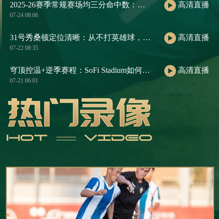
2025-26赛季常规赛场均三分命中数：库里断层第一
高清直播
07-24 08:06
31号秀桑顿定位清晰：从不打英雄球，天生适配火箭三核
高清直播
07-22 08:35
穹顶控温+逆季赛程：SoFi Stadium如何用气候逻辑重构2026世界杯七月赛历
高清直播
07-21 06:01