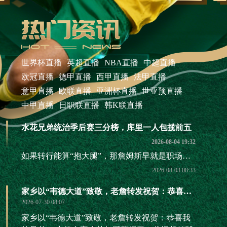
世界杯直播
英超直播
NBA直播
中超直播
欧冠直播
德甲直播
西甲直播
法甲直播
意甲直播
欧联直播
亚洲杯直播
世亚预直播
中甲直播
日职联直播
韩K联直播
水花兄弟统治季后赛三分榜，库里一人包揽前五
2026-08-04 19:32
如果转行能算“抱大腿”，那詹姆斯早就是职场楷模了
2026-08-03 08:33
家乡以“韦德大道”致敬，老詹转发祝贺：恭喜我的兄弟！
2026-07-30 08:07
家乡以“韦德大道”致敬，老詹转发祝贺：恭喜我