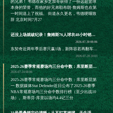
的兄弟！ 韦德在家乡芝加哥获得了一份远超篮球
本身的荣誉，而他的好兄弟勒布朗·詹姆斯也在第
一时间送上了祝福。 街道永久更名，韦德哽咽致
辞 北京时间7月27
还没上场就破纪录！詹姆斯76人球衣48小时销量，把大谷翔平都压过去了
2026-07-30 08:06
东契奇近两年季后赛只赢1场，新阵容若再翻车，责任得他来扛
2026-07-28 20:03
2025-26赛季常规赛场均三分命中数：库里断层第一
2026-07-24 08:06
2025-26赛季常规赛场均三分命中数：库里断层第
一 数据媒体Stat Defender近日公布了2025-26赛季
NBA常规赛场均三分命中数排行榜（至少出战10
场）。斯蒂芬·库里以场均4.4记三分
31号秀桑顿定位清晰：从不打英雄球，天生适配火箭三核