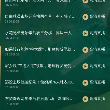
08-06 20:58
自由球员市场开启快两个月，有人签了肥约，有人还在等电话。
高清直播
08-06 20:58
水花兄弟统治季后赛三分榜，库里一人包揽前五
高清直播
08-04 19:32
如果转行能算“抱大腿”，那詹姆斯早就是职场楷模了
高清直播
08-03 08:33
家乡以“韦德大道”致敬，老詹转发祝贺：恭喜我的兄弟！
高清直播
07-30 08:07
还没上场就破纪录！詹姆斯76人球衣48小时销量，把大谷翔平都压过去了
高清直播
07-30 08:06
东契奇近两年季后赛只赢1场，新阵容若再翻车，责任得他来扛
高清直播
07-28 20:03