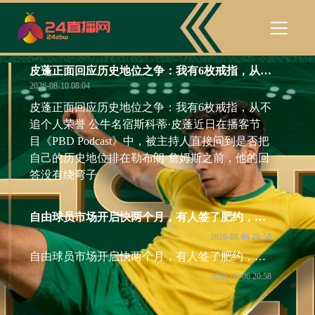
皮蓬正面回应历史地位之争：我有6枚戒指，从不追个人荣誉
2026-08-10 08:04
皮蓬正面回应历史地位之争：我有6枚戒指，从不
追个人荣誉 公牛名宿斯科蒂·皮蓬近日在播客节
目《PBD Podcast》中，被主持人直接问到是否把
自己的历史地位排在勒布朗·詹姆斯之前，他的回
答没有绕弯子
自由球员市场开启快两个月，有人签了肥约，有人还在等电话。
2026-08-06 20:58
自由球员市场开启快两个月，有人签了肥约，有人还在等电话。
2026-08-06 20:58