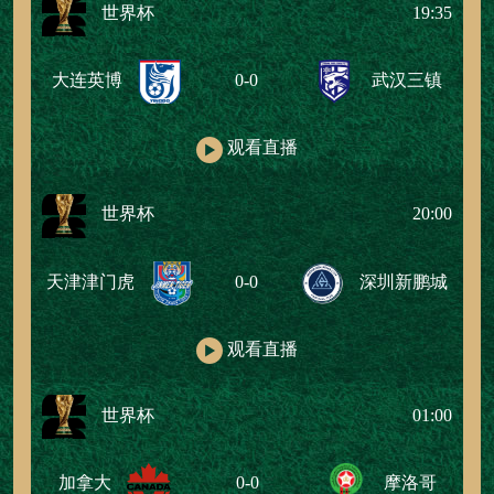
世界杯
19:35
大连英博
0-0
武汉三镇
观看直播
世界杯
20:00
天津津门虎
0-0
深圳新鹏城
观看直播
世界杯
01:00
加拿大
0-0
摩洛哥