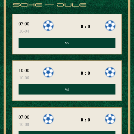
07:00
0:0
10-04
vs
10:00
0:0
10-06
vs
07:00
0:0
10-08