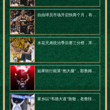
自由球员市场开启快两个月，有人签了肥约，有人还在等电话。
水花兄弟统治季后赛三分榜，库里一人包揽前五
如果转行能算“抱大腿”，那詹姆斯早就是职场楷模了
家乡以“韦德大道”致敬，老詹转发祝贺：恭喜我的兄弟！