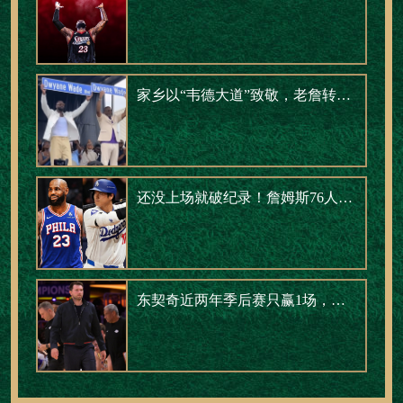
家乡以“韦德大道”致敬，老詹转发祝贺：恭喜我的兄弟！
还没上场就破纪录！詹姆斯76人球衣48小时销量，把大谷翔平都压过去了
东契奇近两年季后赛只赢1场，新阵容若再翻车，责任得他来扛