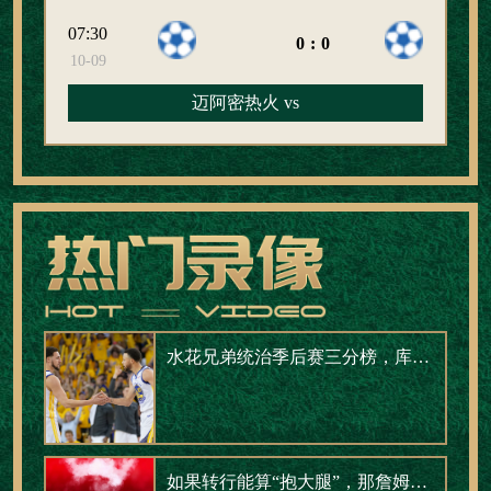
07:30
0:0
10-09
迈阿密热火 vs
水花兄弟统治季后赛三分榜，库里一人包揽前五
如果转行能算“抱大腿”，那詹姆斯早就是职场楷模了