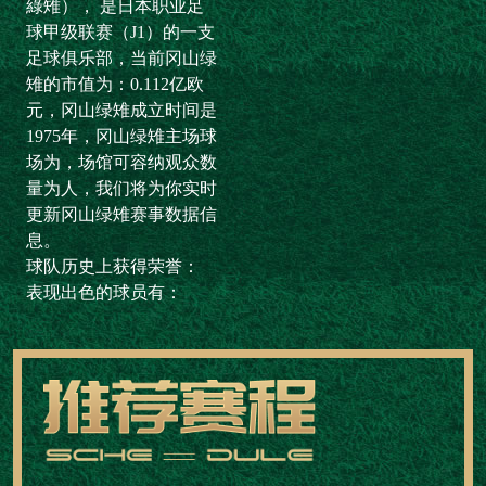
綠雉）， 是日本职业足
球甲级联赛（J1）的一支
足球俱乐部，当前冈山绿
雉的市值为：0.112亿欧
元，冈山绿雉成立时间是
1975年，冈山绿雉主场球
场为，场馆可容纳观众数
量为人，我们将为你实时
更新冈山绿雉赛事数据信
息。
球队历史上获得荣誉：
表现出色的球员有：