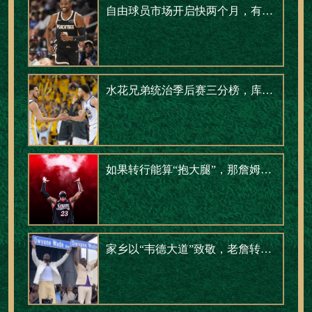
自由球员市场开启快两个月，有人签了肥约，有人还在等电话。
水花兄弟统治季后赛三分榜，库里一人包揽前五
如果转行能算“抱大腿”，那詹姆斯早就是职场楷模了
家乡以“韦德大道”致敬，老詹转发祝贺：恭喜我的兄弟！