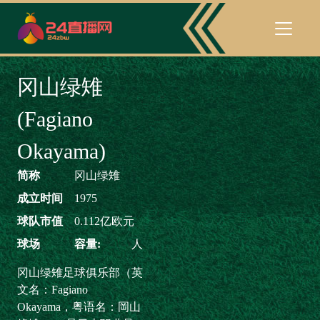
冈山绿雉
(Fagiano
Okayama)
简称
冈山绿雉
成立时间
1975
球队市值
0.112亿欧元
球场
容量:
人
冈山绿雉足球俱乐部（英
文名：Fagiano
Okayama，粤语名：岡山