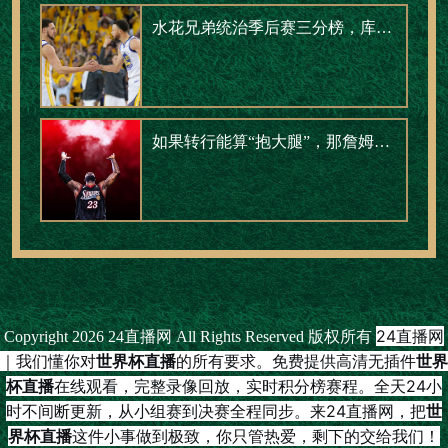
水花兄弟统治季后赛三分榜，库里一人包揽前五
如果转行能算“抱大腿”，那詹姆斯早就是职场楷模了
24直播网
Copyright 2026 24直播网 All Rights Reserved 版权所有
｜我们懂你对
世界杯直播
的所有要求。免费提供高清无插件
世界
杯直播
在线观看，完整录像回放，实时积分榜赛程。全天24小
时不间断更新，从小组赛到决赛全程同步。来24直播网，把
世
界杯直播
这件小事做到极致，你只管热爱，剩下的交给我们！