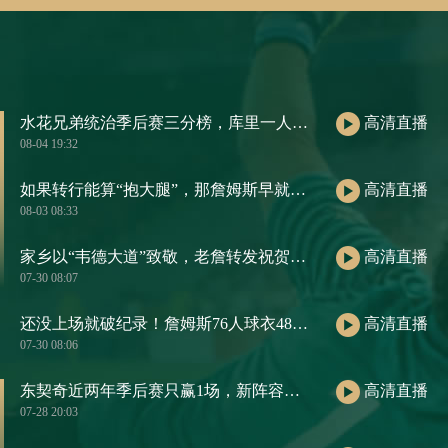
水花兄弟统治季后赛三分榜，库里一人包揽前五
高清直播
08-04 19:32
如果转行能算“抱大腿”，那詹姆斯早就是职场楷模了
高清直播
08-03 08:33
家乡以“韦德大道”致敬，老詹转发祝贺：恭喜我的兄弟！
高清直播
07-30 08:07
还没上场就破纪录！詹姆斯76人球衣48小时销量，把大谷翔平都压过去了
高清直播
07-30 08:06
东契奇近两年季后赛只赢1场，新阵容若再翻车，责任得他来扛
高清直播
07-28 20:03