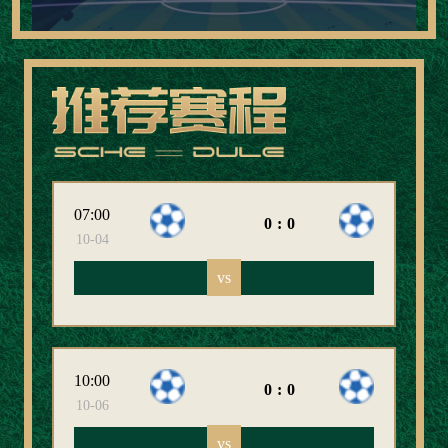
07:00
0:0
10-04
vs
10:00
0:0
10-06
vs