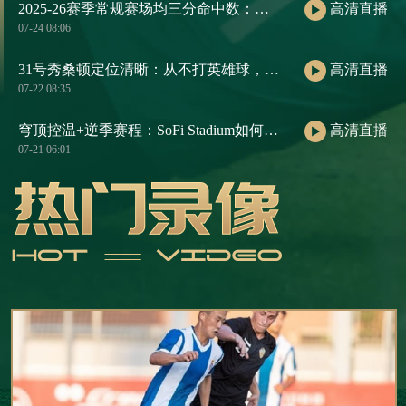
2025-26赛季常规赛场均三分命中数：库里断层第一
高清直播
07-24 08:06
31号秀桑顿定位清晰：从不打英雄球，天生适配火箭三核
高清直播
07-22 08:35
穹顶控温+逆季赛程：SoFi Stadium如何用气候逻辑重构2026世界杯七月赛历
高清直播
07-21 06:01