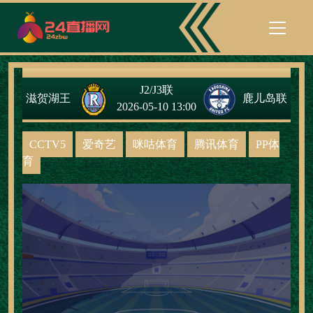
J2/J3联
滋贺湖王
鹿儿岛联
2026-05-10 13:00
CCTV5
爱奇艺
咪咕体育
腾讯体育
PP体
育